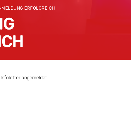
NMELDUNG ERFOLGREICH
NG
ICH
ACEBOOK
TWITTER
LINKEDIN
GOOGLE+
 Infoletter angemeldet.