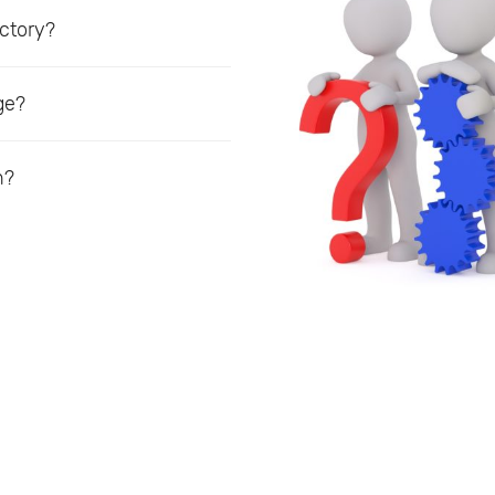
ctory?
ge?
n?