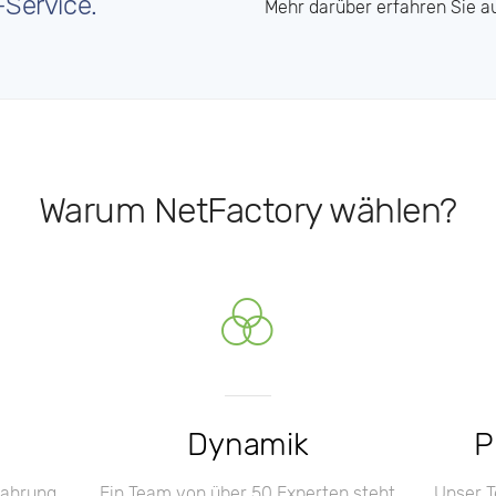
-Service.
Mehr darüber erfahren Sie a
Warum NetFactory wählen?
Dynamik
P
fahrung
Ein Team von über 50 Experten steht
Unser T