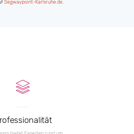
uf
Segwaypoint-Karlsruhe.de
.
rofessionalität
eam bietet Experten rund um