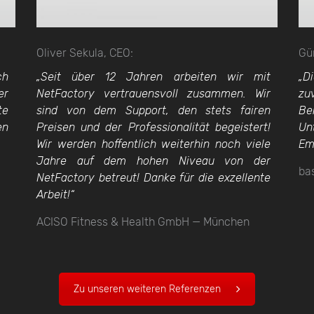
Oliver Sekula, CEO:
Gü
ch
„Seit über 12 Jahren arbeiten wir mit
„D
er
NetFactory vertrauensvoll zusammen. Wir
zu
te
sind von dem Support, den stets fairen
Be
en
Preisen und der Professionalität begeistert!
Un
Wir werden hoffentlich weiterhin noch viele
Em
Jahre auf dem hohen Niveau von der
ba
NetFactory betreut! Danke für die exzellente
Arbeit!“
ACISO Fitness & Health GmbH — München
Zu unseren weiteren Referenzen